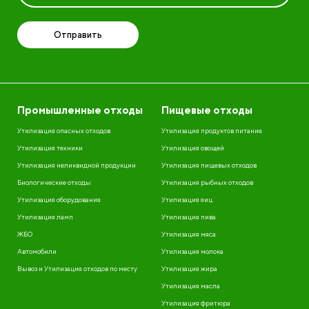
Отправить
Промышленные отходы
Пищевые отходы
Утилизация опасных отходов
Утилизация продуктов питания
Утилизация техники
Утилизация овощей
Утилизация неликвидной продукции
Утилизация пищевых отходов
Биологические отходы
Утилизация рыбных отходов
Утилизация оборудования
Утилизация яиц
Утилизация ламп
Утилизация пива
ЖБО
Утилизация мяса
Автомобили
Утилизация молока
Вывоз и Утилизация отходов по месту
Утилизация жира
Утилизация масла
Утилизация фритюра